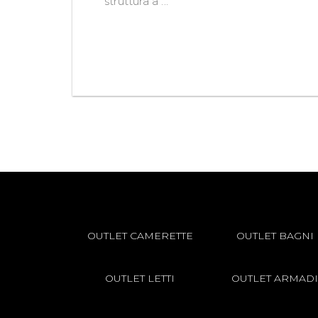
struttura a ...
OUTLET CAMERETTE
OUTLET BAGNI
OUTLET LETTI
OUTLET ARMADI