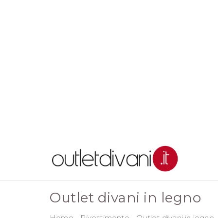
Outlet divani in legno
Home
-
Rivestimento
-
Outlet divani in legno