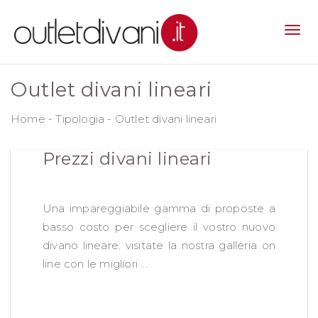
Outlet divani lineari
Home
-
Tipologia
-
Outlet divani lineari
Prezzi divani lineari
Una impareggiabile gamma di proposte a
basso costo per scegliere il vostro nuovo
divano lineare: visitate la nostra galleria on
line con le migliori ...