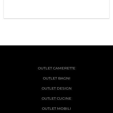
OUTLET CAMERETTE
OUTLET BAGNI
OUTLET DESIGN
OUTLET CUCINE
OUTLET MOBILI