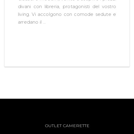
divani con libreria, protagonisti del vostro
living. Vi accolgono con comode sedute e
arredano il ...
OUTLET CAMERETTE