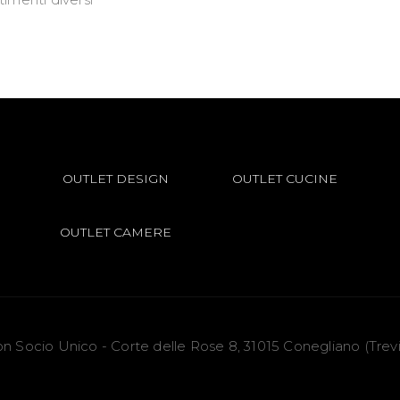
OUTLET DESIGN
OUTLET CUCINE
OUTLET CAMERE
 con Socio Unico - Corte delle Rose 8, 31015 Conegliano (Tre