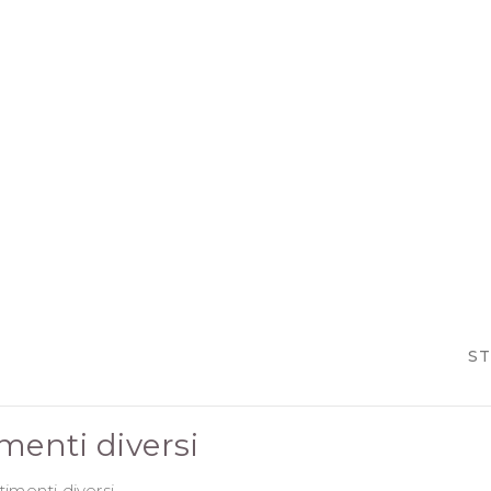
ST
imenti diversi
timenti diversi