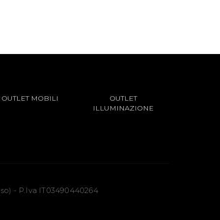
OUTLET MOBILI
OUTLET
ILLUMINAZIONE
viso) - P.Iva IT03490440264