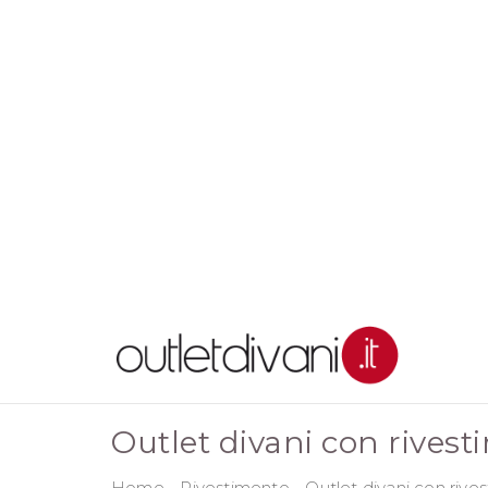
Outlet divani con rivest
Home
-
Rivestimento
-
Outlet divani con rives