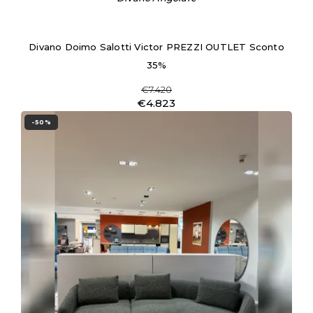
Divano Doimo Salotti Victor PREZZI OUTLET Sconto
35%
€7.420
€4.823
-50%