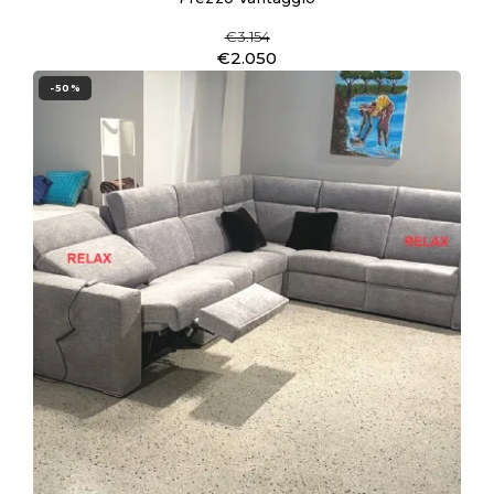
€3.154
€2.050
-50%