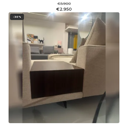
€5.900
€2.950
-30%