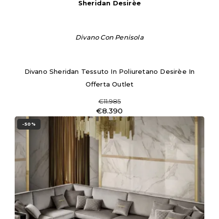
Sheridan Desirèe
Divano Con Penisola
Divano Sheridan Tessuto In Poliuretano Desirèe In
Offerta Outlet
€11.985
€8.390
-50%